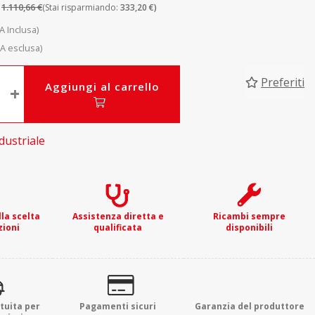
1.110,66 €
:
(Stai risparmiando:
333,20 €)
VA Inclusa)
VA esclusa)
Preferiti
Aggiungi al carrello
+
dustriale
la scelta
Assistenza diretta e
Ricambi sempre
zioni
qualificata
disponibili
tuita per
Pagamenti sicuri
Garanzia del produttore