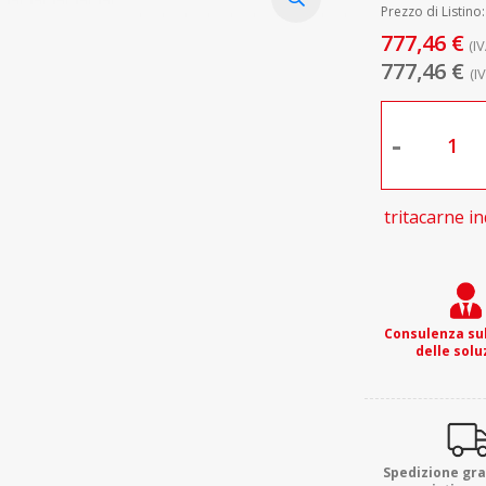
Prezzo di Listino
777,46 €
(I
777,46 €
(I
-
tritacarne in
Consulenza sul
delle solu
Spedizione gra