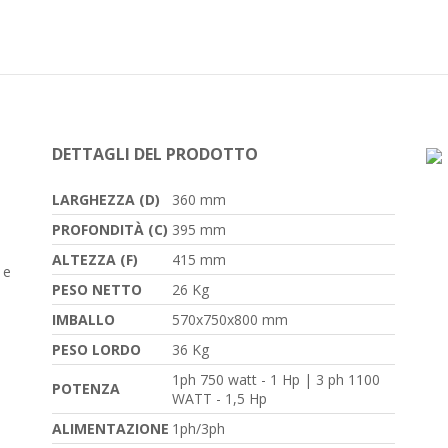
DETTAGLI DEL PRODOTTO
LARGHEZZA (D)
360 mm
PROFONDITÀ (C)
395 mm
ALTEZZA (F)
415 mm
 e
PESO NETTO
26 Kg
IMBALLO
570x750x800 mm
PESO LORDO
36 Kg
1ph 750 watt - 1 Hp | 3 ph 1100
POTENZA
WATT - 1,5 Hp
ALIMENTAZIONE
1ph/3ph