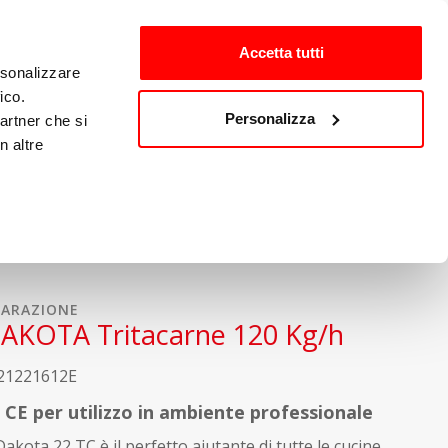
Preferiti (
0
)
Accedi
Accetta tutti
rsonalizzare
ico.
Personalizza
partner che si
Altro
n altre
PARAZIONE
AKOTA Tritacarne 120 Kg/h
21221612E
a CE per utilizzo in ambiente professionale
 Dakota 22 TC è il perfetto aiutante di tutte le cucine