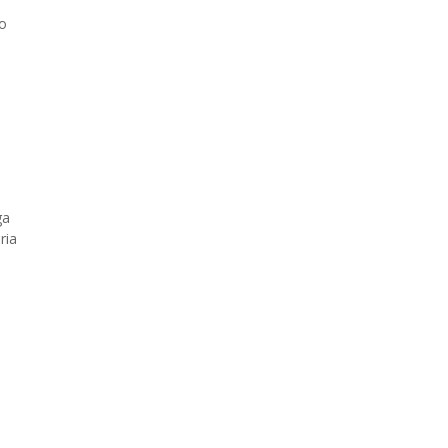
so
ga
ria