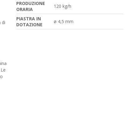
PRODUZIONE
120 kg/h
ORARIA
PIASTRA IN
ø 4,5 mm
 di
DOTAZIONE
hina
 Le
no