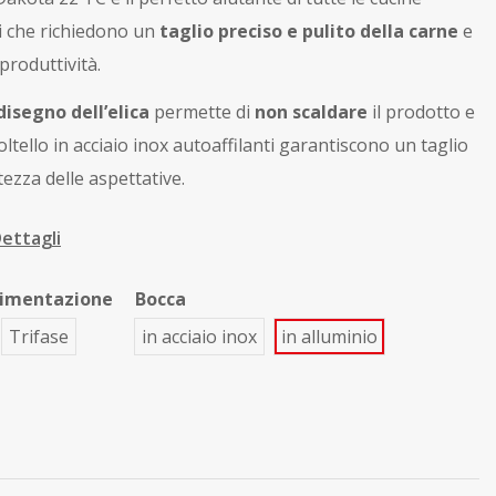
i che richiedono un
taglio preciso e pulito della carne
e
produttività.
disegno dell’elica
permette di
non scaldare
il prodotto e
coltello in acciaio inox autoaffilanti garantiscono un taglio
tezza delle aspettative.
ettagli
limentazione
Bocca
Trifase
in acciaio inox
in alluminio