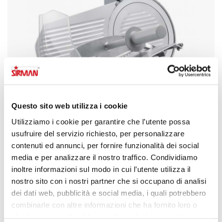
Questo sito web utilizza i cookie
Utilizziamo i cookie per garantire che l’utente possa
usufruire del servizio richiesto, per personalizzare
contenuti ed annunci, per fornire funzionalità dei social
Salva
Sconto -30%
media e per analizzare il nostro traffico. Condividiamo
inoltre informazioni sul modo in cui l’utente utilizza il
517,54 €
Acquista
nostro sito con i nostri partner che si occupano di analisi
739,34 €
dei dati web, pubblicità e social media, i quali potrebbero
combinarle con altre informazioni che ha fornito loro o
che hanno raccolto dal suo utilizzo dei loro servizi.