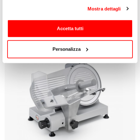
Affettatrici
SMART 220 Affettatrice inclinata lama Ø 220 mm
Mostra dettagli
Accetta tutti
Personalizza