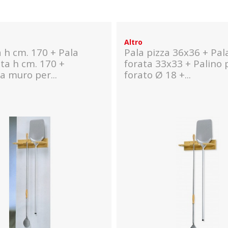
Altro
a h cm. 170 + Pala
Pala pizza 36x36 + Pal
ata h cm. 170 +
forata 33x33 + Palino 
a muro per...
forato Ø 18 +...