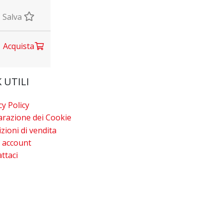
Salva
Acquista
 UTILI
cy Policy
arazione dei Cookie
zioni di vendita
o account
ttaci