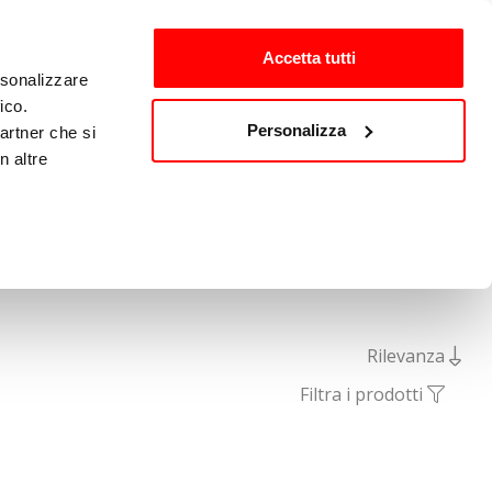
Preferiti (
0
)
Accedi
Accetta tutti
rsonalizzare
ico.
Personalizza
partner che si
Altro
n altre
Rilevanza
Filtra i prodotti