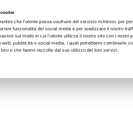
 cookie
rantire che l’utente possa usufruire del servizio richiesto, per pe
rnire funzionalità dei social media e per analizzare il nostro traff
zioni sul modo in cui l’utente utilizza il nostro sito con i nostri 
ci
Preparazione
Cottura
Sanificazione
i web, pubblicità e social media, i quali potrebbero combinarle co
 loro o che hanno raccolto dal suo utilizzo dei loro servizi.
HOME
ALTRO
PALE PIZZA
Pale Pizza