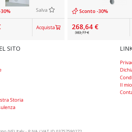
Salva
-30%
Sconto -30%
€
268,64 €
Acquista
383,77 €
EL SITO
LINK
Priva
e
Dichi
Condi
Il mi
e
Conta
stra Storia
sulenza
ino (VE) Italy - P.IVA / VAT ID 03757590272