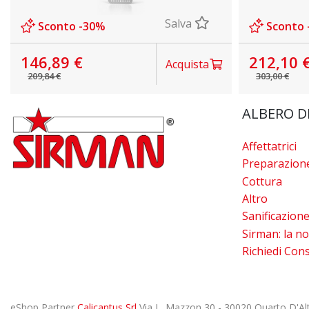
Salva
Sconto -30%
Sconto 
146,89 €
212,10 
Acquista
209,84 €
303,00 €
ALBERO D
Affettatrici
Preparazion
Cottura
Altro
Sanificazion
Sirman: la no
Richiedi Con
eShop Partner
Calicantus Srl
Via L. Mazzon 30 - 30020 Quarto D'Alt