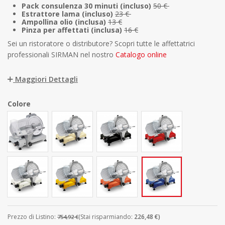
Pack consulenza 30 minuti (incluso)
50 €
Estrattore lama (incluso)
23
€
Ampollina olio (inclusa)
13 €
Pinza per affettati (inclusa)
16 €
Sei un ristoratore o distributore? Scopri tutte le affettatrici
professionali SIRMAN nel nostro
Catalogo online
Maggiori Dettagli
Colore
Grigio
Crema
Nero
Rosso
Bianco
Giallo
Arancione
Blu
Prezzo di Listino:
(Stai risparmiando:
226,48 €)
754,92 €