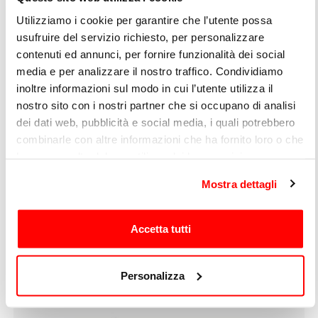
Allarme per alta / bassa
Utilizziamo i cookie per garantire che l’utente possa
SI
temperatura
usufruire del servizio richiesto, per personalizzare
Misurazione temperatura max /
SI
contenuti ed annunci, per fornire funzionalità dei social
min / differenza / media
media e per analizzare il nostro traffico. Condividiamo
Schermo LCD
SI
inoltre informazioni sul modo in cui l’utente utilizza il
nostro sito con i nostri partner che si occupano di analisi
dei dati web, pubblicità e social media, i quali potrebbero
combinarle con altre informazioni che ha fornito loro o che
FROM THE SAME CATEGORY
hanno raccolto dal suo utilizzo dei loro servizi.
Mostra dettagli
Altro
Termometro digitale PRO-TER Range: -40 °C +
300°C Ago: 150 mm
Accetta tutti
Personalizza