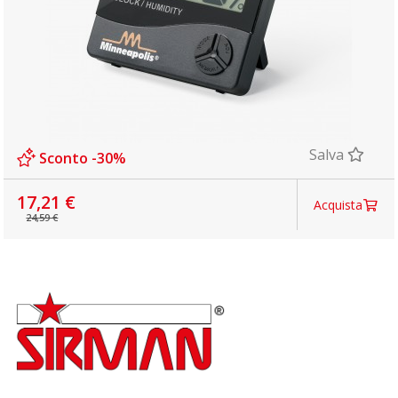
Salva
Sconto -30%
17,21 €
Acquista
24,59 €